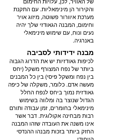
של האוויר, לכן, עלויות החימום
והקירור הן מינימאליות. עם התקנת
מערכת איוורור פשוטה, מיזוג אויר
וחימום, המבנה הגאודזי שלך יהיה
נעים ונוח, עם שימוש מינימאלי
באנרגיה.
מבנה ידידותי לסביבה
לכיפות גאודזיות יש את הדרוג הגבוה
ביותר של נפח המצורף משקל (יחס
בין נפח ומשקל פיסי) בין כל המבנים
מעשה אדם. כלומר, משקלה של כיפה
גאודזית נמוך ביחס לנפח החלל
הגדול שנוצר בה ומלווה בשימוש
מינימאלי בחומרים, זמן עבודה ותורם
רבות מבחינה אקולוגית. דבר אשר
אינו משנה את העובדה שזהו המבנה
החזק ביותר בזכות מבנהו ההנדסי
הייחודי.