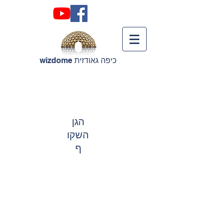
כיפה גאודזית wizdome
הגן
השקו
ף